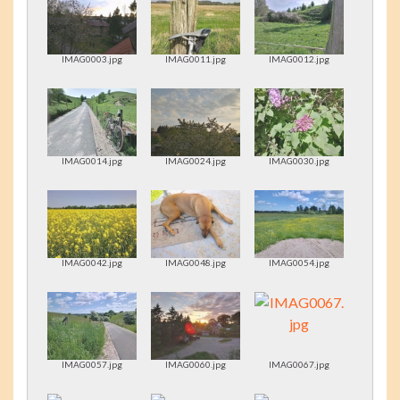
IMAG0003.jpg
IMAG0011.jpg
IMAG0012.jpg
IMAG0014.jpg
IMAG0024.jpg
IMAG0030.jpg
IMAG0042.jpg
IMAG0048.jpg
IMAG0054.jpg
IMAG0057.jpg
IMAG0060.jpg
IMAG0067.jpg