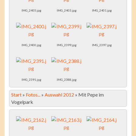
IMG_2405.jpg
IMG_2403.jpg
IMG_2401.jpg
IMG_2400.jpg
IMG_2399.jpg
IMG_2397.jpg
IMG_2391.jpg
IMG_2388.jpg
Start
»
Fotos...
»
Auswahl 2012
»
Mit Pepe im
Vogelpark