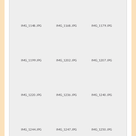
IMG_1148.JPG
IMG_1168.JPG
IMG_1179.JPG
IMG_1199.JPG
IMG_1202.JPG
IMG_1207.JPG
IMG_1220.JPG
IMG_1236.JPG
IMG_1240.JPG
IMG_1244.JPG
IMG_1247.JPG
IMG_1250.JPG