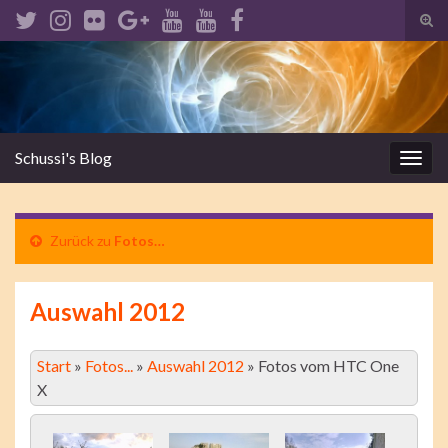
Suc
ums
Search for:
Schussi's Blog
Navi
umsc
Zurück zu
Fotos…
Auswahl 2012
Start
»
Fotos...
»
Auswahl 2012
»
Fotos vom HTC One
X