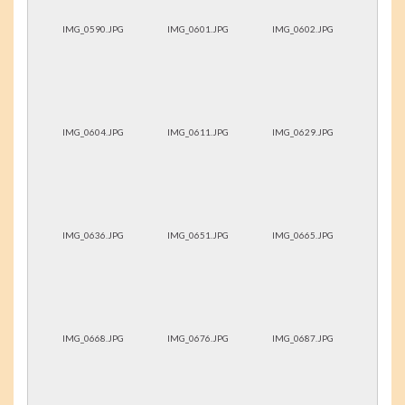
IMG_0590.JPG
IMG_0601.JPG
IMG_0602.JPG
IMG_0604.JPG
IMG_0611.JPG
IMG_0629.JPG
IMG_0636.JPG
IMG_0651.JPG
IMG_0665.JPG
IMG_0668.JPG
IMG_0676.JPG
IMG_0687.JPG