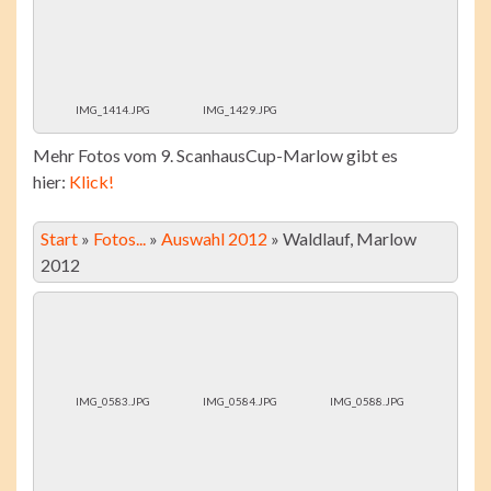
IMG_1414.JPG
IMG_1429.JPG
Mehr Fotos vom 9. ScanhausCup-Marlow gibt es
hier:
Klick!
Start
»
Fotos...
»
Auswahl 2012
»
Waldlauf, Marlow
2012
IMG_0583.JPG
IMG_0584.JPG
IMG_0588.JPG