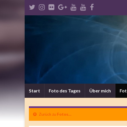
Start
Foto des Tages
Über mich
Fo
Zurück zu
Fotos…