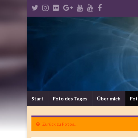
Start
Foto des Tages
Über mich
Fo
Zurück zu
Fotos…