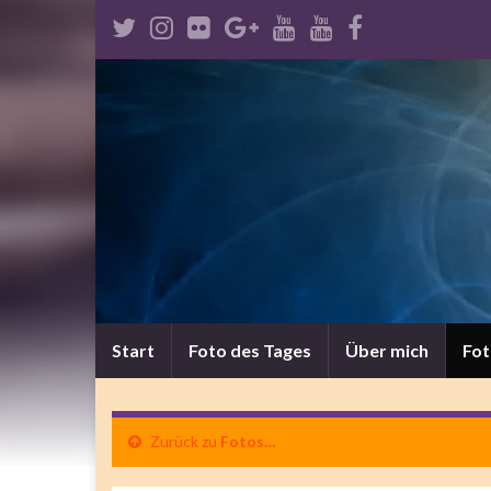
Start
Foto des Tages
Über mich
Fo
Zurück zu
Fotos…