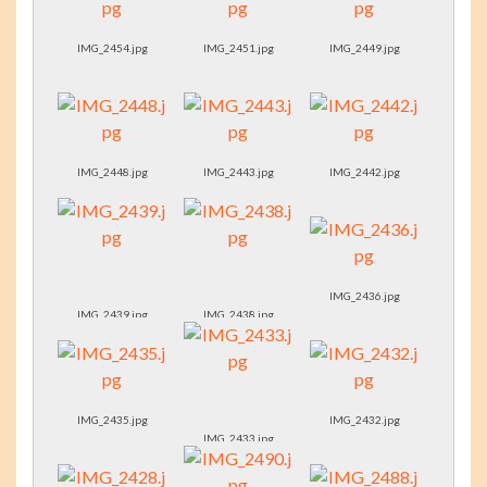
IMG_2454.jpg
IMG_2451.jpg
IMG_2449.jpg
IMG_2448.jpg
IMG_2443.jpg
IMG_2442.jpg
IMG_2436.jpg
IMG_2439.jpg
IMG_2438.jpg
IMG_2435.jpg
IMG_2432.jpg
IMG_2433.jpg