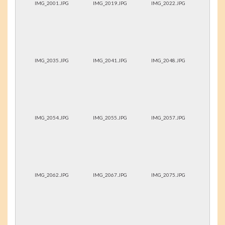
IMG_2001.JPG
IMG_2019.JPG
IMG_2022.JPG
IMG_2035.JPG
IMG_2041.JPG
IMG_2048.JPG
IMG_2054.JPG
IMG_2055.JPG
IMG_2057.JPG
IMG_2062.JPG
IMG_2067.JPG
IMG_2075.JPG