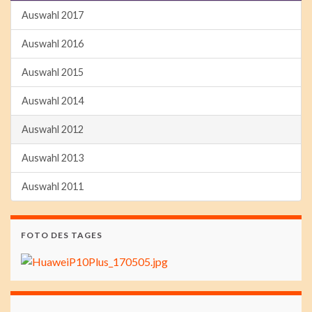
Auswahl 2017
Auswahl 2016
Auswahl 2015
Auswahl 2014
Auswahl 2012
Auswahl 2013
Auswahl 2011
FOTO DES TAGES