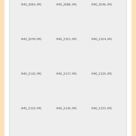
IMG_2083.JPG
IMG_2088.JPG
IMG_2096.JPG
IMG_2099.JPG
IMG_2101.JPG
IMG_2104.JPG
IMG_2110.JPG
IMG_2117.JPG
IMG_2120.JPG
IMG_2133.JPG
IMG_2142.JPG
IMG_2153.JPG