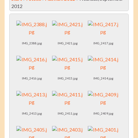
2012
IMG_2388.jpg
IMG_2421.jpg
IMG_2417.jpg
IMG_2416.jpg
IMG_2415.jpg
IMG_2414.jpg
IMG_2413.jpg
IMG_2411.jpg
IMG_2409.jpg