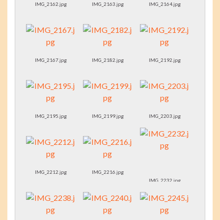
IMG_2162.jpg
IMG_2163.jpg
IMG_2164.jpg
IMG_2167.jpg
IMG_2182.jpg
IMG_2192.jpg
IMG_2195.jpg
IMG_2199.jpg
IMG_2203.jpg
IMG_2212.jpg
IMG_2216.jpg
IMG_2232.jpg