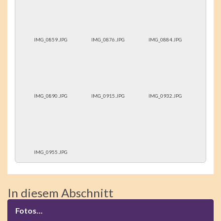
IMG_0859.JPG
IMG_0876.JPG
IMG_0884.JPG
IMG_0890.JPG
IMG_0915.JPG
IMG_0932.JPG
IMG_0955.JPG
In diesem Abschnitt
Fotos…