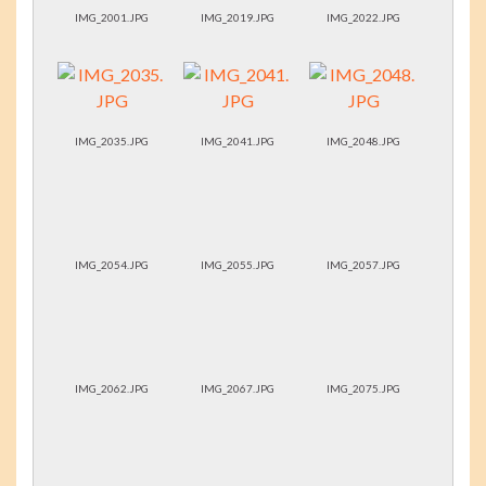
IMG_2001.JPG
IMG_2019.JPG
IMG_2022.JPG
IMG_2035.JPG
IMG_2041.JPG
IMG_2048.JPG
IMG_2054.JPG
IMG_2055.JPG
IMG_2057.JPG
IMG_2062.JPG
IMG_2067.JPG
IMG_2075.JPG