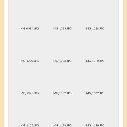
IMG_0984.JPG
IMG_1019.JPG
IMG_1028.JPG
IMG_1030.JPG
IMG_1036.JPG
IMG_1040.JPG
IMG_1075.JPG
IMG_1092.JPG
IMG_1102.JPG
IMG_1105.JPG
IMG_1118.JPG
IMG_1130.JPG