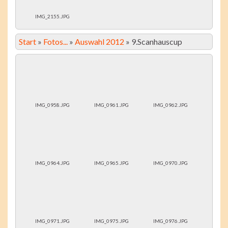
IMG_2155.JPG
Start
»
Fotos...
»
Auswahl 2012
»
9.Scanhauscup
IMG_0958.JPG
IMG_0961.JPG
IMG_0962.JPG
IMG_0964.JPG
IMG_0965.JPG
IMG_0970.JPG
IMG_0971.JPG
IMG_0975.JPG
IMG_0976.JPG