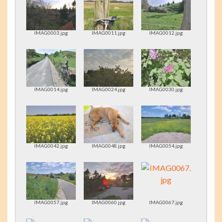
IMAG0003.jpg
IMAG0011.jpg
IMAG0012.jpg
IMAG0014.jpg
IMAG0024.jpg
IMAG0030.jpg
IMAG0042.jpg
IMAG0048.jpg
IMAG0054.jpg
IMAG0057.jpg
IMAG0060.jpg
IMAG0067.jpg