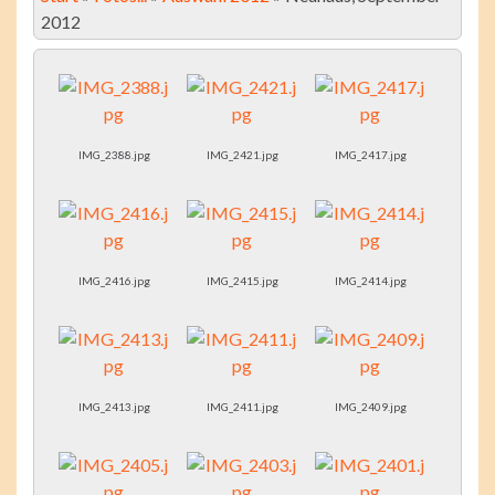
2012
IMG_2388.jpg
IMG_2421.jpg
IMG_2417.jpg
IMG_2416.jpg
IMG_2415.jpg
IMG_2414.jpg
IMG_2413.jpg
IMG_2411.jpg
IMG_2409.jpg