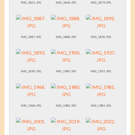
IMG_1861.JPG
IMG_1868.JPG
IMG_1879.JPG
IMG_1887.JPG
IMG_1888.JPG
IMG_1892.JPG
IMG_1893.JPG
IMG_1900.JPG
IMG_1937.JPG
IMG_1968.JPG
IMG_1980.JPG
IMG_1985.JPG