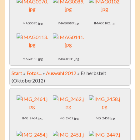
IMAG0070.jpg
IMAG0089.jpg
IMAG0102.jpg
IMAG0113.jpg
IMAG0141.jpg
Start
»
Fotos...
»
Auswahl 2012
»
Es herbstelt
(Oktober2012)
IMG_2464.jpg
IMG_2462.jpg
IMG_2458.jpg