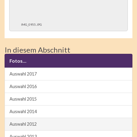
IMG_0955.JPG
In diesem Abschnitt
Fotos…
Auswahl 2017
Auswahl 2016
Auswahl 2015
Auswahl 2014
Auswahl 2012
Auswahl 2013