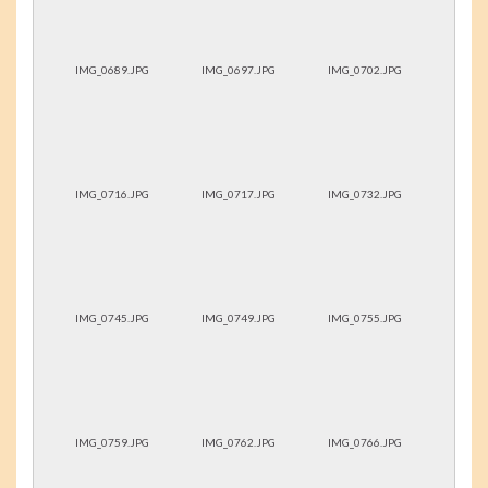
IMG_0689.JPG
IMG_0697.JPG
IMG_0702.JPG
IMG_0716.JPG
IMG_0717.JPG
IMG_0732.JPG
IMG_0745.JPG
IMG_0749.JPG
IMG_0755.JPG
IMG_0759.JPG
IMG_0762.JPG
IMG_0766.JPG