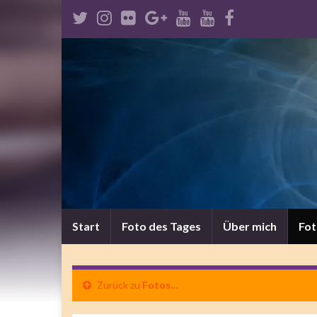
Start
Foto des Tages
Über mich
Fo
Zurück zu
Fotos…